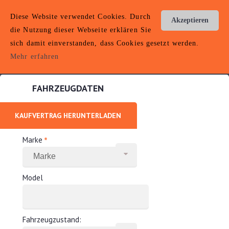
AUTOANKAUF
Diese Website verwendet Cookies. Durch
Akzeptieren
SONDERSHAUSEN
die Nutzung dieser Webseite erklären Sie
sich damit einverstanden, dass Cookies gesetzt werden.
Toggle
Hotline: 0152 22010036
navigation
Mehr erfahren
FAHRZEUGDATEN
KAUFVERTRAG HERUNTERLADEN
*
Marke
Model
Fahrzeugzustand: