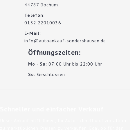
44787 Bochum
Telefon
:
0152 22010036
E-Mail:
info@autoankauf-sondershausen.de
Öffnungszeiten
:
Mo - Sa
: 07:00 Uhr bis 22:00 Uhr
So:
Geschlossen
Schneller und einfacher Verkauf
Unser Ankauf hilft Ihnen, Ihr Auto schnell und vor allem
zu marktüblichen Preisen zu verkaufen. Egal ob für den